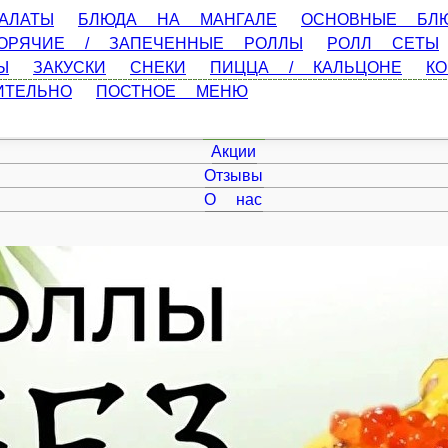
Ы
БЛЮДА НА МАНГАЛЕ
ОСНОВНЫЕ БЛЮДА
ПАСТА
ПЕ
ОЛЛЫ
РОЛЛ СЕТЫ
СУШИ / МАКИ
БУРГЕРЫ / БУРРИТО
ПИЦЦА / КАЛЬЦОНЕ
КОМБО НАБОР
ДЕСЕРТЫ
НАПИТКИ
Главная
Акции
Отзывы
О нас