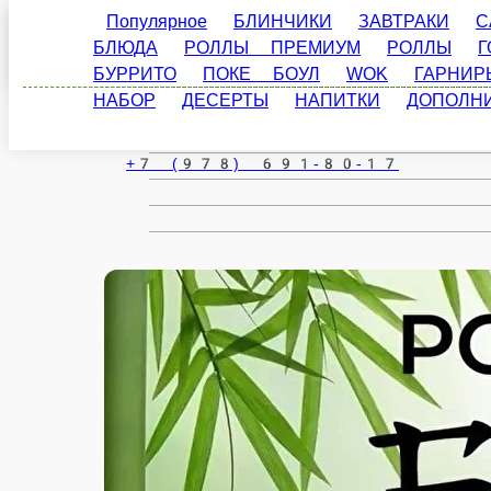
Популярное
БЛИНЧИКИ
ЗАВТРАКИ
САЛАТ
Феодосия
ПРЕМИУМ
РОЛЛЫ
ГОРЯЧИЕ / ЗАПЕЧЕННЫЕ Р
БОУЛ
WOK
ГАРНИРЫ
ЗАКУСКИ
СНЕКИ
ru
Настройки
+7 (978) 691-80-17